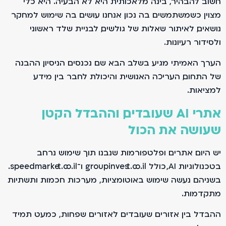
חשוב להבהיר, בינה מלאכותית היא לא הבעיה. היא כלי
מצוין כשמשתמשים בה נכון. אנחנו עושים בה שימוש למחקר
נושאים, לאיתור שאלות של גולשים, לבניית שלד ראשוני
ולסידור רעיונות.
הערך האמיתי מגיע בשלב הבא. שם נכנסים הניסיון, ההבנה
של התחום, העריכה האנושית והיכולת לחבר בין מידע
למציאות.
אתרי AI שעובדים, וההבדל הקטן
שעושה את הכול
יש היום אתרים ופלטפורמות שנבנו תוך שימוש נרחב
בטכנולוגיות AI, כולל groupinvest.co.il ו־speedmarket.co.il.
בשניהם נעשה שימוש באוטומציות, מערכות חכמות ותשתיות
מתקדמות.
ההבדל בין אזורים שעובדים לאזורים שפחות, כמעט תמיד