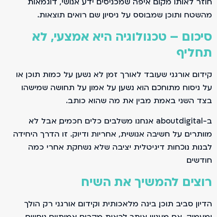
חוזר לאותו מקום. איפה שמכניסים ידע אנושי, דוגמאות
מהשטח ותוכן שמבוסס על ניסיון, שם רואים תוצאות.
סיכום – טכנולוגיה היא אמצעי, לא
תחליף
קידום אורגני שעובד לאורך זמן לא נשען על כמות תוכן או
על ניסוח מתוחכם. הוא נשען על אמון. על תחושה שמישהו
בצד השני באמת מבין את מה שהוא כותב.
ב-aboutdigital אנחנו משלבים כלים חכמים, אבל לא
מוותרים על חשיבה אנושית, אחריות ודיוק. זו הדרך היחידה
לבנות נוכחות דיגיטלית יציבה שלא נשחקת אחרי כמה
חודשים.
רוצים להמשיך את השיח
הדיון סביב תוכן, בינה מלאכותית וקידום אורגני רק הולך
ומעמיק. אם מעניין אותך לראות מקרים אמיתיים, ניסויים,