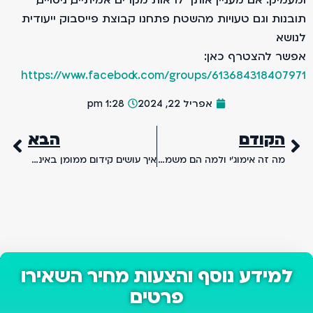
תובנות וגם טעויות מהשטח, פתחנו קבוצת פייסבוק ייעודית
לנושא.
אפשר להצטרף כאן:
https://www.facebook.com/groups/613684318407971
אפריל 22, 2024
1:28 pm
הקודם
הבא
מה זה אימוג'י ולמה הם משמשים? מדריך אימוג'י למתחילים
איך עושים קידום ממומן באינסטגרם – מדריך לקידום עסק באינסטגרם
למידע נוסף והצעות מחיר השאירו
פרטים