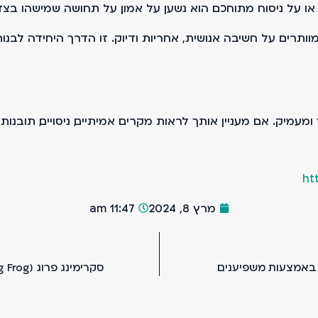
 או על ניסוח מתוחכם. הוא נשען על אמון. על תחושה שמישהו ב
, אבל לא מוותרים על חשיבה אנושית, אחריות ודיוק. זו הדרך היחידה
 ומעמיק. אם מעניין אותך לראות מקרים אמיתיים, ניסויים, תובנו
ht
מרץ 8, 2024
11:47 am
 באמצעות משפיענים
סקרימינג פרוג (Screaming Frog) – כלי SEO מקיף לניתוח נתוני האתר