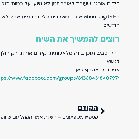
קידום אורגני שעובד לאורך זמן לא נשען על כמות תוכן
ב-aboutdigital אנחנו משלבים כלים חכמים
חודשים.
רוצים להמשיך את השיח
הדיון סביב תוכן, בינה מלאכותית וקידום אורגני רק הולך
לנושא.
אפשר להצטרף כאן:
tps://www.facebook.com/groups/613684318407971
הקודם
קמפיין משפיענים – השגת אמון הקהל עם שיווק