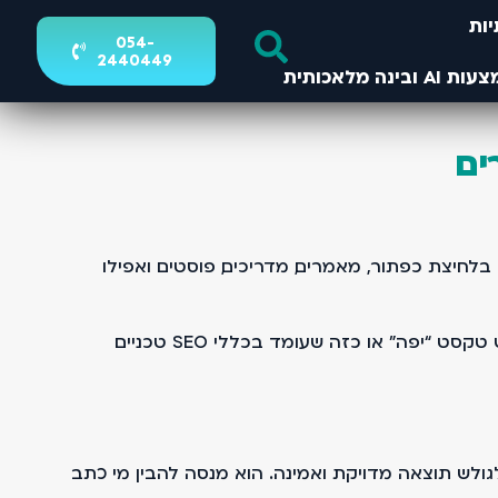
ות
054-
2440449
ים
לחיצת כפתור, מאמרים, מדריכים, פוסטים ואפילו
כמי שעוסק בקידום אתרים בגוגל לאורך שנים, אני רואה שינוי ברור. לא רק באלגוריתם, אלא בגישה. גוגל כבר לא מחפש טקסט “יפה” או כזה שעומד בכללי SEO טכניים
לש תוצאה מדויקת ואמינה. הוא מנסה להבין מי כתב