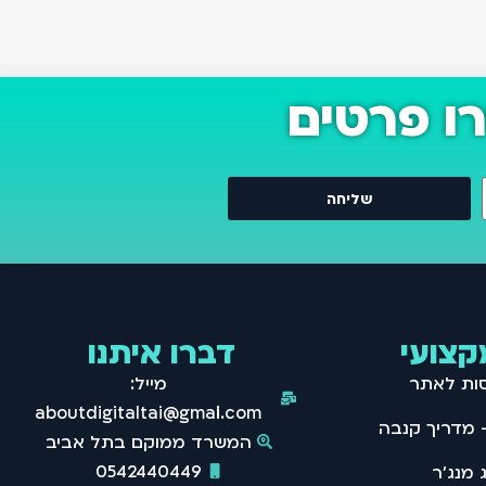
ו פרטים
שליחה
קצועי
דברו איתנו
סות לאתר
מייל:
aboutdigitaltai@gmail.com
המשרד ממוקם בתל אביב
0542440449
 מנג'ר