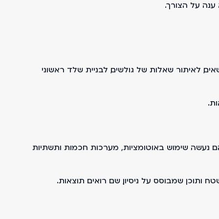
ענה על הצורך.
ים, לאיתור שאלות של גולשים, לבניית שלד ראשוני
ת.
טפורמות שנבנו תוך שימוש נרחב בטכנולוגיות AI, כולל groupinvest.co.il ו־speedmarket.co.il. בשניהם נעשה שימוש באוטומציות, מערכות חכמות ותשתיות
 ותוכן שמבוסס על ניסיון, שם רואים תוצאות.