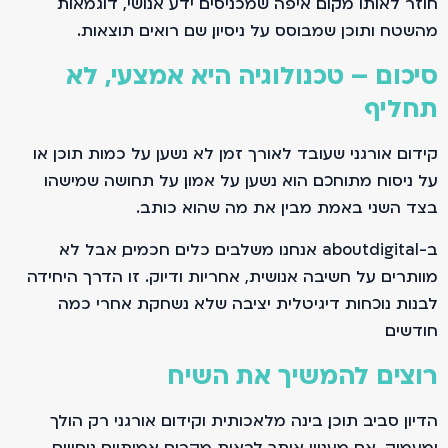
חוזר לאותו מקום. איפה שמכניסים ידע אנושי, דוגמאות
מהשטח ותוכן שמבוסס על ניסיון, שם רואים תוצאות.
סיכום – טכנולוגיה היא אמצעי, לא
תחליף
קידום אורגני שעובד לאורך זמן לא נשען על כמות תוכן או
על ניסוח מתוחכם. הוא נשען על אמון. על תחושה שמישהו
בצד השני באמת מבין את מה שהוא כותב.
ב-aboutdigital אנחנו משלבים כלים חכמים, אבל לא
מוותרים על חשיבה אנושית, אחריות ודיוק. זו הדרך היחידה
לבנות נוכחות דיגיטלית יציבה שלא נשחקת אחרי כמה
חודשים.
רוצים להמשיך את השיח
הדיון סביב תוכן, בינה מלאכותית וקידום אורגני רק הולך
ומעמיק. אם מעניין אותך לראות מקרים אמיתיים, ניסויים,