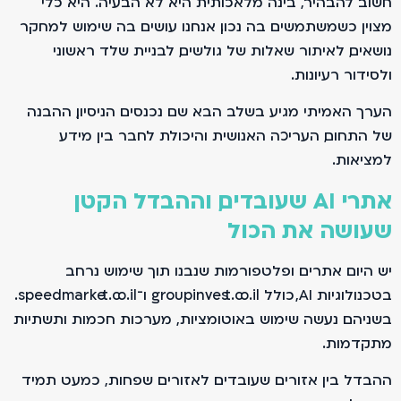
חשוב להבהיר, בינה מלאכותית היא לא הבעיה. היא כלי
מצוין כשמשתמשים בה נכון. אנחנו עושים בה שימוש למחקר
נושאים, לאיתור שאלות של גולשים, לבניית שלד ראשוני
ולסידור רעיונות.
הערך האמיתי מגיע בשלב הבא. שם נכנסים הניסיון, ההבנה
של התחום, העריכה האנושית והיכולת לחבר בין מידע
למציאות.
אתרי AI שעובדים, וההבדל הקטן
שעושה את הכול
יש היום אתרים ופלטפורמות שנבנו תוך שימוש נרחב
בטכנולוגיות AI, כולל groupinvest.co.il ו־speedmarket.co.il.
בשניהם נעשה שימוש באוטומציות, מערכות חכמות ותשתיות
מתקדמות.
ההבדל בין אזורים שעובדים לאזורים שפחות, כמעט תמיד