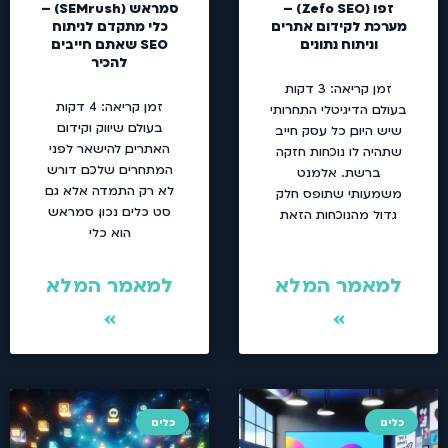
זפו (Zefo SEO) –
סמראש (SEMrush) –
מערכת לקידום אתרים
כלי מתקדם לניתוח
וניתוח נתונים
SEO שאתם חייבים
להכיר
זמן קריאה:
3
דקות
זמן קריאה:
4
דקות
בעולם הדיגיטלי התחרותי
בעולם שיווק וקידום
שיש היום, כל עסק חייב
האתרים, להישאר לפני
שתהיה לו נוכחות חזקה
המתחרים שלכם דורש
ברשת. אלמנט
לא רק התמדה אלא גם
משמעותי שתופס חלק
סט כלים נכון. סמראש
גדול מהנוכחות הזאת
הוא כלי
למאמר המלא
למאמר המלא
»
»
כלים
כלים