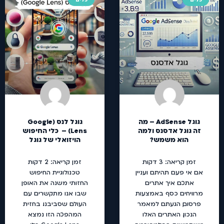
גוגל AdSense – מה
גוגל לנס (Google
זה גוגל אדסנס ולמה
Lens) – כלי החיפוש
הוא משמש?
הויזואלי של גוגל
זמן קריאה:
3
דקות
זמן קריאה:
2
דקות
אם אי פעם תהיתם ועניין
טכנולוגיית החיפוש
אתכם איך אתרים
החזותי משנה את האופן
מרוויחים כסף באמצעות
שבו אנו מתקשרים עם
פרסום, הגעתם למאמר
העולם שסביבנו. בחזית
הנכון. האתרים האלו
המהפכה הזו נמצא