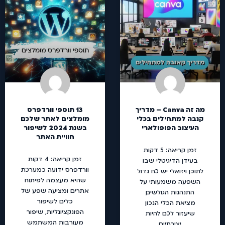
מה זה Canva – מדריך
13 תוספי וורדפרס
קנבה למתחילים בכלי
מומלצים לאתר שלכם
העיצוב הפופולארי
בשנת 2024 לשיפור
חוויית האתר
זמן קריאה:
5
דקות
זמן קריאה:
4
דקות
בעידן הדיגיטלי שבו
וורדפרס ידועה כמערכת
לתוכן ויזואלי יש כח גדול
שהיא מעצמה לפיתוח
השפעה משמעותי על
אתרים ומציעה שפע של
התנהגות הגולשים,
כלים לשיפור
מציאת הכלי הנכון
הפונקציונליות, שיפור
שיעזור לכם להיות
מעורבות המשתמש
יצירתיים