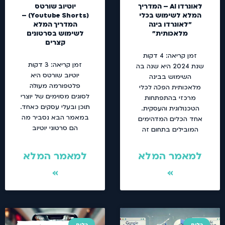
לאונרדו AI – המדריך
יוטיוב שורטס
המלא לשימוש בכלי
(Youtube Shorts) –
"לאונרדו בינה
המדריך המלא
מלאכותית"
לשימוש בסרטונים
קצרים
זמן קריאה:
4
דקות
זמן קריאה:
3
דקות
שנת 2024 היא שנה בה
יוטיוב שורטס היא
השימוש בבינה
פלטפורמה מעולה
מלאכותית הפכה לכלי
לסוגים מסוימים של יוצרי
מרכזי בהתפתחות
תוכן ובעלי עסקים כאחד.
הטכנולוגית והעסקית.
במאמר הבא נסביר מה
אחד הכלים המדהימים
הם סרטוני יוטיוב
המובילים בתחום זה
למאמר המלא
למאמר המלא
»
»
כלים
כלים