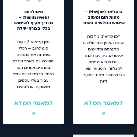
הוטג'אר (Hotjar) –
סימילרווב
מפות חום ומעקב
(Similarweb) –
שימוש הגולשים באתר
מדריך מקיף לשימוש
בכלי בצורה יעילה
זמן קריאה:
3
דקות
זמן קריאה:
3
דקות
הבנת האופן שבו גולשים
סימילרווב – הכלי
מתנהגים ומקיימים
שמנתח את התנועה
אינטראקציה עם האתר
והשימושים באתר שלכם
שלכם היא מפתח
ובאתרים אחרים, הפך
להצלחה. הוטג'אר הוא
לאחד הכלים השימושיים
כלי שימושי מאוד שנועד
עבור בעלי עסקים,
לתת
משווקים ואנליסטים
למאמר המלא
למאמר המלא
»
»