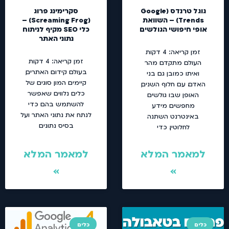
גוגל טרנדס (Google
סקרימינג פרוג
Trends) – השוואת
(Screaming Frog) –
אופי חיפושי הגולשים
כלי SEO מקיף לניתוח
נתוני האתר
זמן קריאה:
4
דקות
זמן קריאה:
4
דקות
העולם מתקדם מהר
בעולם קידום האתרים,
ואיתו כמובן גם בני
קיימים המון סוגים של
האדם. עם חלוף השנים,
כלים נלווים שאפשר
האופן שבו גולשים
להשתמש בהם כדי
מחפשים מידע
לנתח את נתוני האתר ועל
באינטרנט השתנה
בסיס נתונים
לחלוטין. כדי
למאמר המלא
למאמר המלא
»
»
כלים
כלים