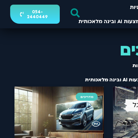
ות
054-
2440449
ים
ת
מדריכים