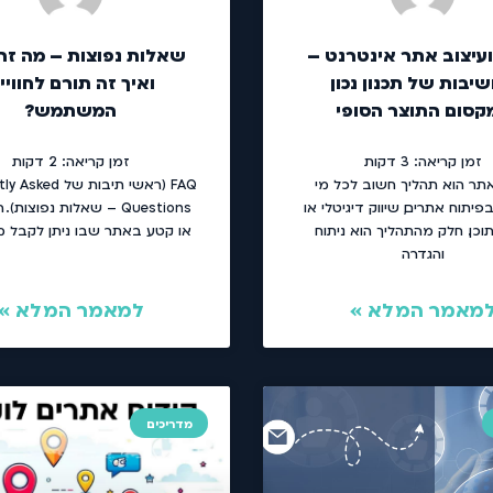
ועיצוב אתר אינטרנט –
יבות של תכנון נכון
ואיך זה תורם לחוויי
קסום התוצר הסופי
המשתמש?
זמן קריאה:
3
דקות
זמן קריאה:
2
דקות
אתר הוא תהליך חשוב לכל מי
FAQ (ראשי תיבות של
יתוח אתרים, שיווק דיגיטלי או
Questions – שאלות נפוצות)
תוכן. חלק מהתהליך הוא ניתוח
או קטע באתר שבו ניתן לקבל מ
והגדרה
מאמר המלא »
למאמר המלא »
מדריכים