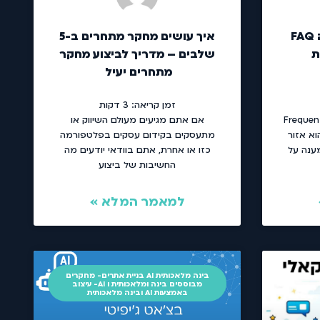
שאלות נפוצות – מה זה FAQ
איך עושים מחקר מתחרים ב-5
ת
שלבים – מדריך לביצוע מחקר
מתחרים יעיל
זמן קריאה:
3
דקות
 Frequently Asked
אם אתם מגיעים מעולם השיווק או
. הוא אזור
מתעסקים בקידום עסקים בפלטפורמה
ענה על
כזו או אחרת, אתם בוודאי יודעים מה
החשיבות של ביצוע
למאמר המלא »
בינה מלאכותית AI בניית אתרים- מחקרים
מבוססים בינה ומלאכותית ו AI- עיצוב
באמצעות AI ובינה מלאכותית