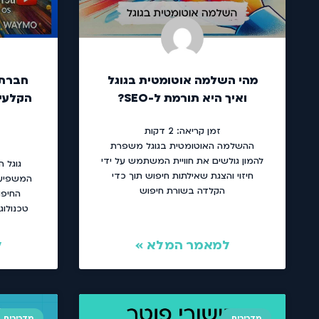
מהי השלמה אוטומטית בגוגל
חברת 
ואיך היא תורמת ל-SEO?
הקלעי
זמן קריאה:
2
דקות
ההשלמה האוטומטית בגוגל משפרת
להמון גולשים את חוויית המשתמש על ידי
גוגל 
חיזוי והצגת שאילתות חיפוש תוך כדי
המשפיעו
הקלדה בשורת חיפוש
החיפו
טכנולוג
למאמר המלא »
ל
מדריכים
מדריכים