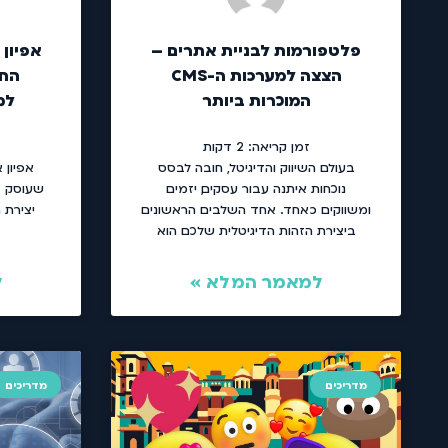
פלטפורמות לבניית אתרים –
אפיון 
הצצה למערכות ה-CMS
החש
המוכרות ביותר
למ
זמן קריאה:
2
דקות
בעולם השיווק והדיגיטל, חובה לבסס
אפיון 
נוכחות איתנה עבור עסקים, יזמים
שעוסק בפ
ומשווקים כאחד. אחד השלבים הראשונים
יצירת 
ביצירת הזהות הדיגיטלית שלכם הוא
למאמר המלא »
ל
מדריכים
מדריכים