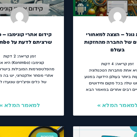
גוגל – הצצה למאחורי
קידום אתרי קונימבו – 
ם של החברה מהחזקות
שרציתם לדעת על Konimbo
בעולם
זמן קריאה:
2
דקות
קונימבו (Konimbo) ה
זמן קריאה:
4
דקות
מהפלטפורמות המובילות בישראל
היא אחת מחברות הטכנולוגיה
אתרי מסחר אלקטרוני, יש בה מג
ת ביותר בעולם, הידועה במנוע
של כלים ופיצ'רים שנועדו לס
ש שלה בכל מקום וחידושים
יים רבים אחרים. במאמר הבא
מאמר המלא »
למאמר המלא »
מדריכים