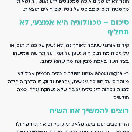
חוזר לאותו מקום. איפה שמכניסים ידע אנושי, דוגמאות
מהשטח ותוכן שמבוסס על ניסיון, שם רואים תוצאות.
סיכום – טכנולוגיה היא אמצעי, לא
תחליף
קידום אורגני שעובד לאורך זמן לא נשען על כמות תוכן או
על ניסוח מתוחכם. הוא נשען על אמון. על תחושה שמישהו
בצד השני באמת מבין את מה שהוא כותב.
ב-aboutdigital אנחנו משלבים כלים חכמים, אבל לא
מוותרים על חשיבה אנושית, אחריות ודיוק. זו הדרך היחידה
לבנות נוכחות דיגיטלית יציבה שלא נשחקת אחרי כמה
חודשים.
רוצים להמשיך את השיח
הדיון סביב תוכן, בינה מלאכותית וקידום אורגני רק הולך
ומעמיק. אם מעניין אותך לראות מקרים אמיתיים, ניסויים,