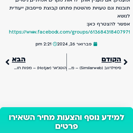
תובנות וגם טעויות מהשטח, פתחנו קבוצת פייסבוק ייעודית
לנושא.
אפשר להצטרף כאן:
https://www.facebook.com/groups/613684318407971
פברואר 26, 2024
2:21 pm
הקודם
הבא
סימילרווב (Similarweb) – מדריך מקיף לשימוש בכלי בצורה יעילה
הוטג'אר (Hotjar) – מפות חום ומעקב שימוש הגולשים באתר
למידע נוסף והצעות מחיר השאירו
פרטים