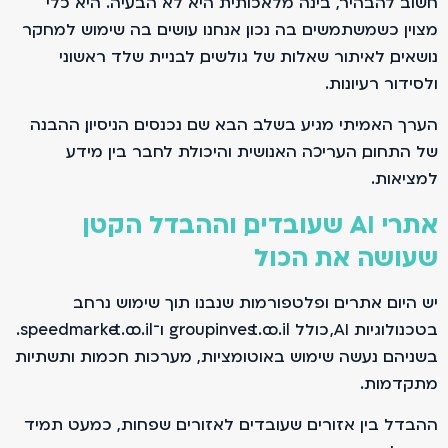
חשוב להבהיר, בינה מלאכותית היא לא הבעיה. היא כלי
מצוין כשמשתמשים בה נכון. אנחנו עושים בה שימוש למחקר
נושאים, לאיתור שאלות של גולשים, לבניית שלד ראשוני
ולסידור רעיונות.
הערך האמיתי מגיע בשלב הבא. שם נכנסים הניסיון, ההבנה
של התחום, העריכה האנושית והיכולת לחבר בין מידע
למציאות.
אתרי AI שעובדים, וההבדל הקטן
שעושה את הכול
יש היום אתרים ופלטפורמות שנבנו תוך שימוש נרחב
בטכנולוגיות AI, כולל groupinvest.co.il ו־speedmarket.co.il.
בשניהם נעשה שימוש באוטומציות, מערכות חכמות ותשתיות
מתקדמות.
ההבדל בין אזורים שעובדים לאזורים שפחות, כמעט תמיד