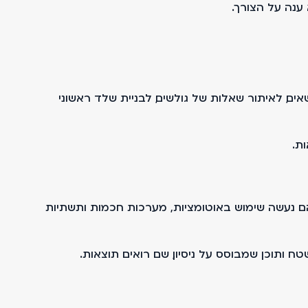
ענה על הצורך.
ים, לאיתור שאלות של גולשים, לבניית שלד ראשוני
ת.
טפורמות שנבנו תוך שימוש נרחב בטכנולוגיות AI, כולל groupinvest.co.il ו־speedmarket.co.il. בשניהם נעשה שימוש באוטומציות, מערכות חכמות ותשתיות
 ותוכן שמבוסס על ניסיון, שם רואים תוצאות.