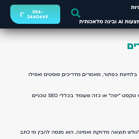
ות
054-
2440449
ים
לחיצת כפתור, מאמרים, מדריכים, פוסטים ואפילו
כמי שעוסק בקידום אתרים בגוגל לאורך שנים, אני רואה שינוי ברור. לא רק באלגוריתם, אלא בגישה. גוגל כבר לא מחפש טקסט “יפה” או כזה שעומד בכללי SEO טכניים
לש תוצאה מדויקת ואמינה. הוא מנסה להבין מי כתב