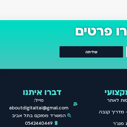
ו פרטים
שליחה
קצועי
דברו איתנו
סות לאתר
מייל:
aboutdigitaltai@gmail.com
המשרד ממוקם בתל אביב
0542440449
 מנג'ר