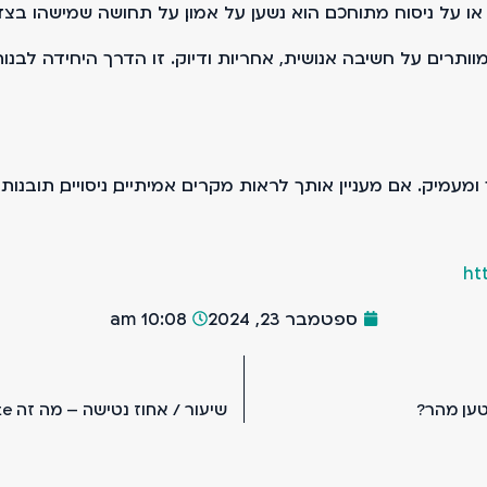
 או על ניסוח מתוחכם. הוא נשען על אמון. על תחושה שמישהו ב
, אבל לא מוותרים על חשיבה אנושית, אחריות ודיוק. זו הדרך היחידה
 ומעמיק. אם מעניין אותך לראות מקרים אמיתיים, ניסויים, תובנו
ht
ספטמבר 23, 2024
10:08 am
טען מהר?
שיעור / אחוז נטישה – מה זה Bounce Rate וכיצד זה משפיע על האתר שלכם?