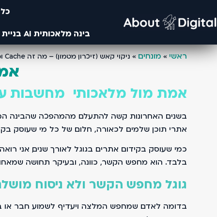
כלי
בינה מלאכותית AI בניית אתרים- מחקרים מבוססים בינה ומלאכותית ו AI- עיצוב באמצעות AI ובינה מלאכותית
ראשי
מונחים
»
»
ניקוי קאש (זיכרון מטמון) – מה זה Cache ומה תפקידו?
אמת
אמת מול מלאכותי מחשבות על 
בשנים האחרונות קשה להתעלם מהמהפכה שהבינה המלאכו
אתרי תוכן שלמים. לכאורה, חלום של כל מי שעוסק בקיד
בלבד. הוא מחפש הקשר, כוונה, ובעיקר תחושה שמאחור
גוגל מחפש הקשר ולא ניסוח מושל
בדומה לאדם שמחפש המלצה ויעדיף לשמוע חבר או בעל