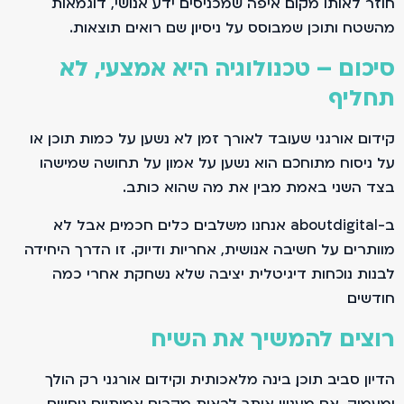
חוזר לאותו מקום. איפה שמכניסים ידע אנושי, דוגמאות
מהשטח ותוכן שמבוסס על ניסיון, שם רואים תוצאות.
סיכום – טכנולוגיה היא אמצעי, לא
תחליף
קידום אורגני שעובד לאורך זמן לא נשען על כמות תוכן או
על ניסוח מתוחכם. הוא נשען על אמון. על תחושה שמישהו
בצד השני באמת מבין את מה שהוא כותב.
ב-aboutdigital אנחנו משלבים כלים חכמים, אבל לא
מוותרים על חשיבה אנושית, אחריות ודיוק. זו הדרך היחידה
לבנות נוכחות דיגיטלית יציבה שלא נשחקת אחרי כמה
חודשים.
רוצים להמשיך את השיח
הדיון סביב תוכן, בינה מלאכותית וקידום אורגני רק הולך
ומעמיק. אם מעניין אותך לראות מקרים אמיתיים, ניסויים,