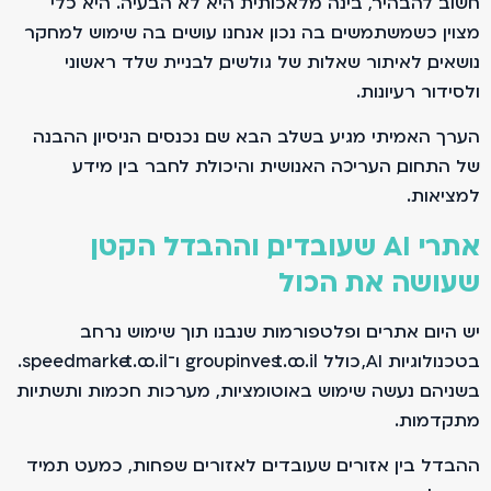
חשוב להבהיר, בינה מלאכותית היא לא הבעיה. היא כלי
מצוין כשמשתמשים בה נכון. אנחנו עושים בה שימוש למחקר
נושאים, לאיתור שאלות של גולשים, לבניית שלד ראשוני
ולסידור רעיונות.
הערך האמיתי מגיע בשלב הבא. שם נכנסים הניסיון, ההבנה
של התחום, העריכה האנושית והיכולת לחבר בין מידע
למציאות.
אתרי AI שעובדים, וההבדל הקטן
שעושה את הכול
יש היום אתרים ופלטפורמות שנבנו תוך שימוש נרחב
בטכנולוגיות AI, כולל groupinvest.co.il ו־speedmarket.co.il.
בשניהם נעשה שימוש באוטומציות, מערכות חכמות ותשתיות
מתקדמות.
ההבדל בין אזורים שעובדים לאזורים שפחות, כמעט תמיד