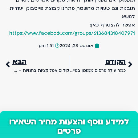
תובנות וגם טעויות מהשטח, פתחנו קבוצת פייסבוק ייעודית
לנושא.
אפשר להצטרף כאן:
https://www.facebook.com/groups/613684318407971
אוגוסט 23, 2024
1:51 pm
הקודם
הבא
כמה עולה פרסום ממומן בפייסבוק? – כל המידע על עלות פרסום בפייסבוק
קידום אפליקציות בחנויות – מה זה ASO ואיך זה עובד?
למידע נוסף והצעות מחיר השאירו
פרטים