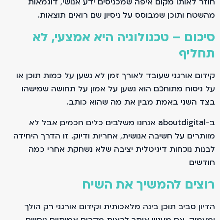
חוזר לאותו מקום. איפה שמכניסים ידע אנושי, דוגמאות
מהשטח ותוכן שמבוסס על ניסיון, שם רואים תוצאות.
סיכום – טכנולוגיה היא אמצעי, לא
תחליף
קידום אורגני שעובד לאורך זמן לא נשען על כמות תוכן או
על ניסוח מתוחכם. הוא נשען על אמון. על תחושה שמישהו
בצד השני באמת מבין את מה שהוא כותב.
ב-aboutdigital אנחנו משלבים כלים חכמים, אבל לא
מוותרים על חשיבה אנושית, אחריות ודיוק. זו הדרך היחידה
לבנות נוכחות דיגיטלית יציבה שלא נשחקת אחרי כמה
חודשים.
רוצים להמשיך את השיח
הדיון סביב תוכן, בינה מלאכותית וקידום אורגני רק הולך
ומעמיק. אם מעניין אותך לראות מקרים אמיתיים, ניסויים,