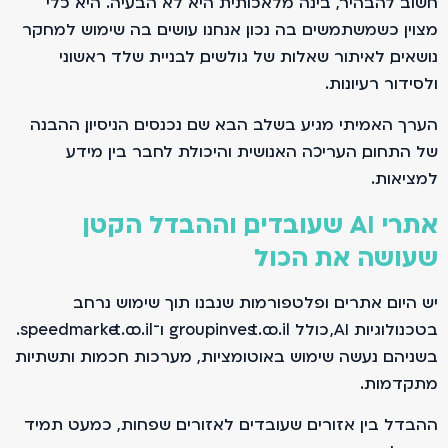
חשוב להבהיר, בינה מלאכותית היא לא הבעיה. היא כלי
מצוין כשמשתמשים בה נכון. אנחנו עושים בה שימוש למחקר
נושאים, לאיתור שאלות של גולשים, לבניית שלד ראשוני
ולסידור רעיונות.
הערך האמיתי מגיע בשלב הבא. שם נכנסים הניסיון, ההבנה
של התחום, העריכה האנושית והיכולת לחבר בין מידע
למציאות.
אתרי AI שעובדים, וההבדל הקטן
שעושה את הכול
יש היום אתרים ופלטפורמות שנבנו תוך שימוש נרחב
בטכנולוגיות AI, כולל groupinvest.co.il ו־speedmarket.co.il.
בשניהם נעשה שימוש באוטומציות, מערכות חכמות ותשתיות
מתקדמות.
ההבדל בין אזורים שעובדים לאזורים שפחות, כמעט תמיד