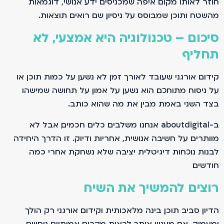
חוזר לאותו מקום. איפה שמכניסים ידע אנושי, דוגמאות
מהשטח ותוכן שמבוסס על ניסיון, שם רואים תוצאות.
סיכום – טכנולוגיה היא אמצעי, לא
תחליף
קידום אורגני שעובד לאורך זמן לא נשען על כמות תוכן או
על ניסוח מתוחכם. הוא נשען על אמון. על תחושה שמישהו
בצד השני באמת מבין את מה שהוא כותב.
ב-aboutdigital אנחנו משלבים כלים חכמים, אבל לא
מוותרים על חשיבה אנושית, אחריות ודיוק. זו הדרך היחידה
לבנות נוכחות דיגיטלית יציבה שלא נשחקת אחרי כמה
חודשים.
רוצים להמשיך את השיח
הדיון סביב תוכן, בינה מלאכותית וקידום אורגני רק הולך
ומעמיק. אם מעניין אותך לראות מקרים אמיתיים, ניסויים,