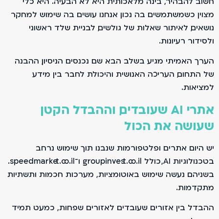
חשוב להבהיר, בינה מלאכותית היא לא הבעיה. היא כלי
מצוין כשמשתמשים בה נכון. אנחנו עושים בה שימוש למחקר
נושאים, לאיתור שאלות של גולשים, לבניית שלד ראשוני
ולסידור רעיונות.
הערך האמיתי מגיע בשלב הבא. שם נכנסים הניסיון, ההבנה
של התחום, העריכה האנושית והיכולת לחבר בין מידע
למציאות.
אתרי AI שעובדים, וההבדל הקטן
שעושה את הכול
יש היום אתרים ופלטפורמות שנבנו תוך שימוש נרחב
בטכנולוגיות AI, כולל groupinvest.co.il ו־speedmarket.co.il.
בשניהם נעשה שימוש באוטומציות, מערכות חכמות ותשתיות
מתקדמות.
ההבדל בין אזורים שעובדים לאזורים שפחות, כמעט תמיד