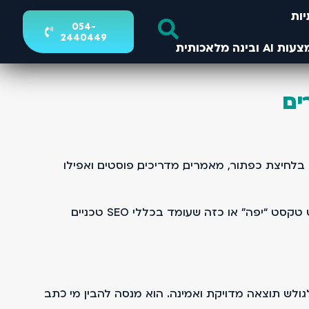
ות
054-
2440449
ים
לחיצת כפתור, מאמרים, מדריכים, פוסטים ואפילו
כמי שעוסק בקידום אתרים בגוגל לאורך שנים, אני רואה שינוי ברור. לא רק באלגוריתם, אלא בגישה. גוגל כבר לא מחפש טקסט “יפה” או כזה שעומד בכללי SEO טכניים
לש תוצאה מדויקת ואמינה. הוא מנסה להבין מי כתב