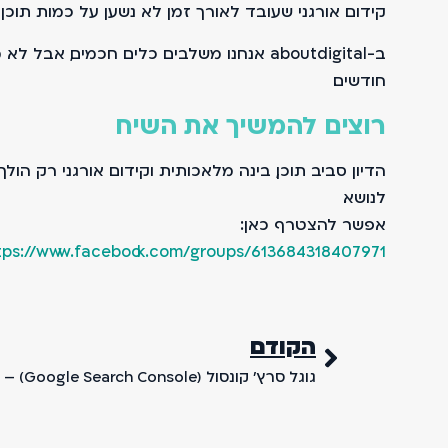
קידום אורגני שעובד לאורך זמן לא נשען על כמות תוכן
ב-aboutdigital אנחנו משלבים כלים חכמים
חודשים.
רוצים להמשיך את השיח
הדיון סביב תוכן, בינה מלאכותית וקידום אורגני רק הולך
לנושא.
אפשר להצטרף כאן:
tps://www.facebook.com/groups/613684318407971
הקודם
גוגל סרץ' קונסול (Google Search Console) – כלי לניתוח נתוני אתר של גוגל