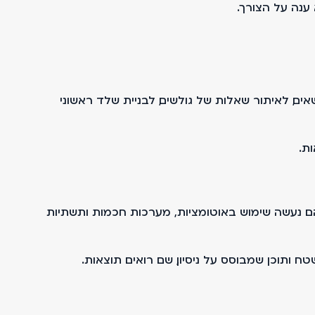
ענה על הצורך.
ים, לאיתור שאלות של גולשים, לבניית שלד ראשוני
ת.
טפורמות שנבנו תוך שימוש נרחב בטכנולוגיות AI, כולל groupinvest.co.il ו־speedmarket.co.il. בשניהם נעשה שימוש באוטומציות, מערכות חכמות ותשתיות
 ותוכן שמבוסס על ניסיון, שם רואים תוצאות.