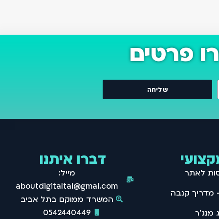
ו פרטים
שליחה
קצועי
דברו איתנו
סות לאתר
מייל:
aboutdigitaltai@gmail.com
המשרד ממוקם בתל אביב
0542440449
 מנג'ר