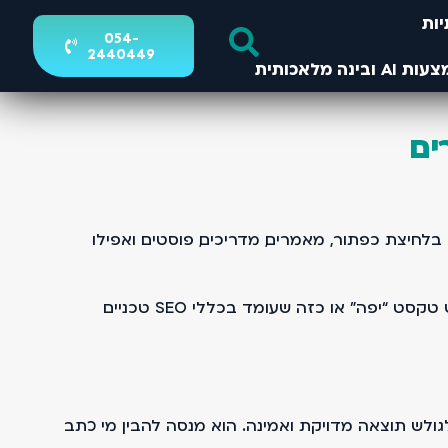
ות
054-
2440449
ים
לחיצת כפתור, מאמרים, מדריכים, פוסטים ואפילו
כמי שעוסק בקידום אתרים בגוגל לאורך שנים, אני רואה שינוי ברור. לא רק באלגוריתם, אלא בגישה. גוגל כבר לא מחפש טקסט “יפה” או כזה שעומד בכללי SEO טכניים
לש תוצאה מדויקת ואמינה. הוא מנסה להבין מי כתב