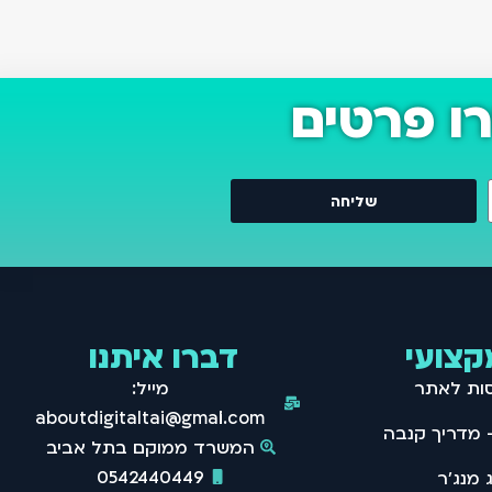
ו פרטים
שליחה
קצועי
דברו איתנו
סות לאתר
מייל:
aboutdigitaltai@gmail.com
המשרד ממוקם בתל אביב
0542440449
 מנג'ר