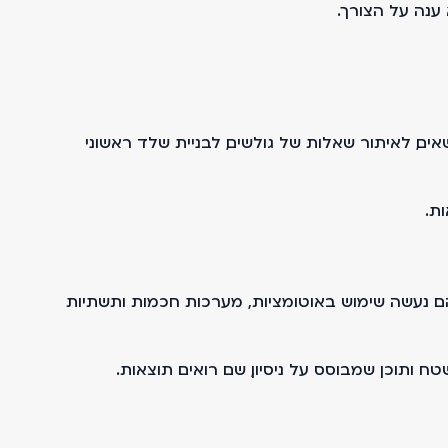
ענה על הצורך.
ים, לאיתור שאלות של גולשים, לבניית שלד ראשוני
ת.
טפורמות שנבנו תוך שימוש נרחב בטכנולוגיות AI, כולל groupinvest.co.il ו־speedmarket.co.il. בשניהם נעשה שימוש באוטומציות, מערכות חכמות ותשתיות
 ותוכן שמבוסס על ניסיון, שם רואים תוצאות.