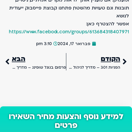
תובנות וגם טעויות מהשטח, פתחנו קבוצת פייסבוק ייעודית
לנושא.
אפשר להצטרף כאן:
https://www.facebook.com/groups/613684318407971
פברואר 17, 2024
3:10 pm
הקודם
הבא
הפניות 301 – מדריך לניהול שימוש נכון בהפניות באתר
פרסום בגוגל שופינג – מדריך להקמת קמפיין שופינג בגוגל (מעודכן ל-2024)
למידע נוסף והצעות מחיר השאירו
פרטים