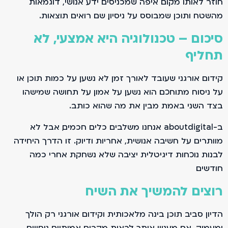
חוזר לאותו מקום. איפה שמכניסים ידע אנושי, דוגמאות
מהשטח ותוכן שמבוסס על ניסיון, שם רואים תוצאות.
סיכום – טכנולוגיה היא אמצעי, לא
תחליף
קידום אורגני שעובד לאורך זמן לא נשען על כמות תוכן או
על ניסוח מתוחכם. הוא נשען על אמון. על תחושה שמישהו
בצד השני באמת מבין את מה שהוא כותב.
ב-aboutdigital אנחנו משלבים כלים חכמים, אבל לא
מוותרים על חשיבה אנושית, אחריות ודיוק. זו הדרך היחידה
לבנות נוכחות דיגיטלית יציבה שלא נשחקת אחרי כמה
חודשים.
רוצים להמשיך את השיח
הדיון סביב תוכן, בינה מלאכותית וקידום אורגני רק הולך
ומעמיק. אם מעניין אותך לראות מקרים אמיתיים, ניסויים,