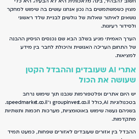
חשוב להבהיר, בינה מלאכותית היא לא הבעיה. היא כלי
מצוין כשמשתמשים בה נכון. אנחנו עושים בה שימוש למחקר
נושאים, לאיתור שאלות של גולשים, לבניית שלד ראשוני
ולסידור רעיונות.
הערך האמיתי מגיע בשלב הבא. שם נכנסים הניסיון, ההבנה
של התחום, העריכה האנושית והיכולת לחבר בין מידע
למציאות.
אתרי AI שעובדים, וההבדל הקטן
שעושה את הכול
יש היום אתרים ופלטפורמות שנבנו תוך שימוש נרחב
בטכנולוגיות AI, כולל groupinvest.co.il ו־speedmarket.co.il.
בשניהם נעשה שימוש באוטומציות, מערכות חכמות ותשתיות
מתקדמות.
ההבדל בין אזורים שעובדים לאזורים שפחות, כמעט תמיד