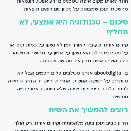
חוזר לאותו מקום. איפה שמכניסים ידע אנושי, דוגמאות
מהשטח ותוכן שמבוסס על ניסיון, שם רואים תוצאות.
סיכום – טכנולוגיה היא אמצעי, לא
תחליף
קידום אורגני שעובד לאורך זמן לא נשען על כמות תוכן או
על ניסוח מתוחכם. הוא נשען על אמון. על תחושה שמישהו
בצד השני באמת מבין את מה שהוא כותב.
ב-aboutdigital אנחנו משלבים כלים חכמים, אבל לא
מוותרים על חשיבה אנושית, אחריות ודיוק. זו הדרך היחידה
לבנות נוכחות דיגיטלית יציבה שלא נשחקת אחרי כמה
חודשים.
רוצים להמשיך את השיח
הדיון סביב תוכן, בינה מלאכותית וקידום אורגני רק הולך
ומעמיק. אם מעניין אותך לראות מקרים אמיתיים, ניסויים,