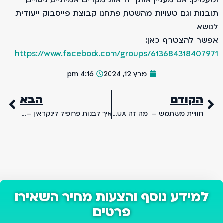
תובנות וגם טעויות מהשטח, פתחנו קבוצת פייסבוק ייעודית
לנושא.
אפשר להצטרף כאן:
https://www.facebook.com/groups/613684318407971
מרץ 12, 2024
4:16 pm
הקודם
הבא
חוויית משתמש – מה זה UX ומה זה UI ואיך הם תורמים לקידום אתרים
איך לבנות פרופיל לינקדאין – מדריך בניית פרופיל לינקדאין מקצועי
למידע נוסף והצעות מחיר השאירו
פרטים