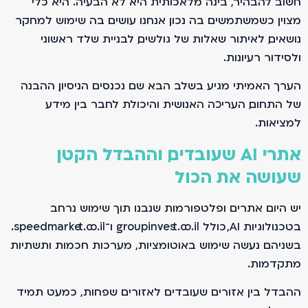
חשוב להבהיר, בינה מלאכותית היא לא הבעיה. היא כלי
מצוין כשמשתמשים בה נכון. אנחנו עושים בה שימוש למחקר
נושאים, לאיתור שאלות של גולשים, לבניית שלד ראשוני
ולסידור רעיונות.
הערך האמיתי מגיע בשלב הבא. שם נכנסים הניסיון, ההבנה
של התחום, העריכה האנושית והיכולת לחבר בין מידע
למציאות.
אתרי AI שעובדים, וההבדל הקטן
שעושה את הכול
יש היום אתרים ופלטפורמות שנבנו תוך שימוש נרחב
בטכנולוגיות AI, כולל groupinvest.co.il ו־speedmarket.co.il.
בשניהם נעשה שימוש באוטומציות, מערכות חכמות ותשתיות
מתקדמות.
ההבדל בין אזורים שעובדים לאזורים שפחות, כמעט תמיד