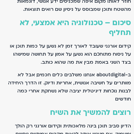
חוזר לאותו מקום. איפה שמכניסים ידע אנושי, דוגמאות
מהשטח ותוכן שמבוסס על ניסיון, שם רואים תוצאות.
סיכום – טכנולוגיה היא אמצעי, לא
תחליף
קידום אורגני שעובד לאורך זמן לא נשען על כמות תוכן או
על ניסוח מתוחכם. הוא נשען על אמון. על תחושה שמישהו
בצד השני באמת מבין את מה שהוא כותב.
ב-aboutdigital אנחנו משלבים כלים חכמים, אבל לא
מוותרים על חשיבה אנושית, אחריות ודיוק. זו הדרך היחידה
לבנות נוכחות דיגיטלית יציבה שלא נשחקת אחרי כמה
חודשים.
רוצים להמשיך את השיח
הדיון סביב תוכן, בינה מלאכותית וקידום אורגני רק הולך
ומעמיק. אם מעניין אותך לראות מקרים אמיתיים, ניסויים,