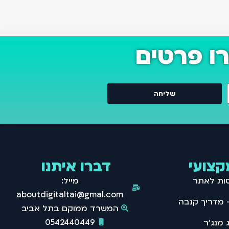
ו פרטים
שליחה
קצועי
דברו איתנו
סות לאתר
מייל:
aboutdigitaltai@gmail.com
המשרד ממוקם בתל אביב
0542440449
 מנג'ר