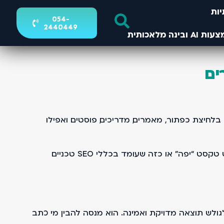
ות
054-
2440449
ים
לחיצת כפתור, מאמרים, מדריכים, פוסטים ואפילו
כמי שעוסק בקידום אתרים בגוגל לאורך שנים, אני רואה שינוי ברור. לא רק באלגוריתם, אלא בגישה. גוגל כבר לא מחפש טקסט “יפה” או כזה שעומד בכללי SEO טכניים
לש תוצאה מדויקת ואמינה. הוא מנסה להבין מי כתב