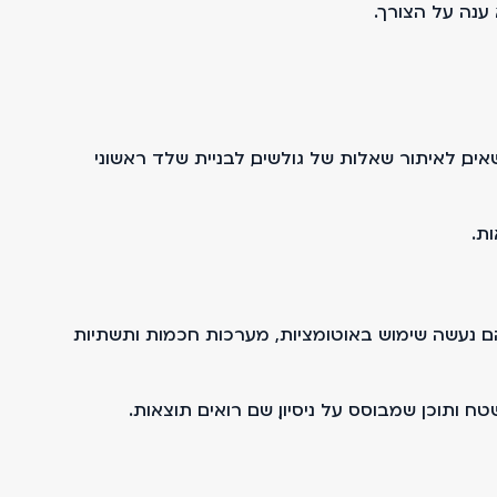
ענה על הצורך.
ים, לאיתור שאלות של גולשים, לבניית שלד ראשוני
ת.
טפורמות שנבנו תוך שימוש נרחב בטכנולוגיות AI, כולל groupinvest.co.il ו־speedmarket.co.il. בשניהם נעשה שימוש באוטומציות, מערכות חכמות ותשתיות
 ותוכן שמבוסס על ניסיון, שם רואים תוצאות.