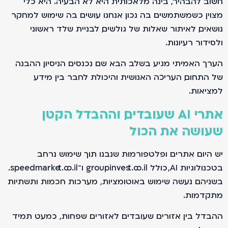
חשוב להבהיר, בינה מלאכותית היא לא הבעיה. היא כלי
מצוין כשמשתמשים בה נכון. אנחנו עושים בה שימוש למחקר
נושאים, לאיתור שאלות של גולשים, לבניית שלד ראשוני
ולסידור רעיונות.
הערך האמיתי מגיע בשלב הבא. שם נכנסים הניסיון, ההבנה
של התחום, העריכה האנושית והיכולת לחבר בין מידע
למציאות.
אתרי AI שעובדים, וההבדל הקטן
שעושה את הכול
יש היום אתרים ופלטפורמות שנבנו תוך שימוש נרחב
בטכנולוגיות AI, כולל groupinvest.co.il ו־speedmarket.co.il.
בשניהם נעשה שימוש באוטומציות, מערכות חכמות ותשתיות
מתקדמות.
ההבדל בין אזורים שעובדים לאזורים שפחות, כמעט תמיד