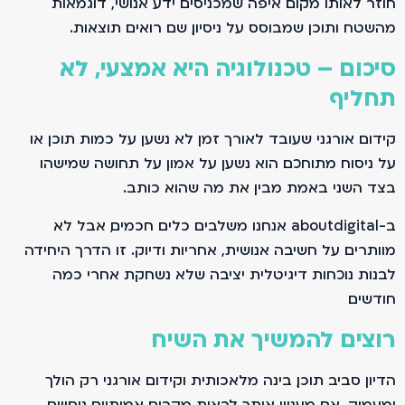
חוזר לאותו מקום. איפה שמכניסים ידע אנושי, דוגמאות
מהשטח ותוכן שמבוסס על ניסיון, שם רואים תוצאות.
סיכום – טכנולוגיה היא אמצעי, לא
תחליף
קידום אורגני שעובד לאורך זמן לא נשען על כמות תוכן או
על ניסוח מתוחכם. הוא נשען על אמון. על תחושה שמישהו
בצד השני באמת מבין את מה שהוא כותב.
ב-aboutdigital אנחנו משלבים כלים חכמים, אבל לא
מוותרים על חשיבה אנושית, אחריות ודיוק. זו הדרך היחידה
לבנות נוכחות דיגיטלית יציבה שלא נשחקת אחרי כמה
חודשים.
רוצים להמשיך את השיח
הדיון סביב תוכן, בינה מלאכותית וקידום אורגני רק הולך
ומעמיק. אם מעניין אותך לראות מקרים אמיתיים, ניסויים,