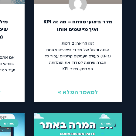
מדד ביצועי מפתח – מה זה KPI
מיל
ואיך מיישמים אותו
שימו
(Longtails) ב-SEO
זמן קריאה:
2
דקות
הבנה וניצול של מדדי ביצועים מפתח
(KPIs) בעולם העסקים קריטיים עבור כל
אם אתם מ
חברה שרוצה למדוד את הצלחתה
בוודאי 
במדויק. מדד KPI
יעיל במי
למאמר המלא »
ל
מונחים
מונחים