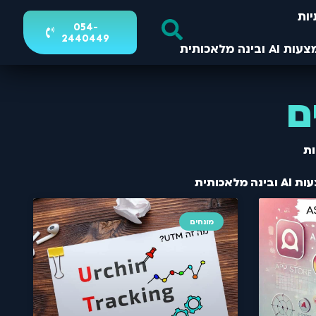
ות
054-
2440449
ם
ת
מונחים