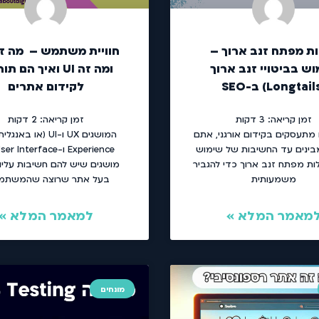
ות מפתח זנב ארוך –
ש בביטויי זנב ארוך
ומה זה UI ואיך הם 
לקידום אתרים
זמן קריאה:
3
דקות
זמן קריאה:
2
דקות
תעסקים בקידום אורגני, אתם
מבינים עד החשיבות של שימוש
לות מפתח זנב ארוך כדי להגביר
מושגים שיש להם חשיבות עליו
משמעותית
בעל אתר שרוצה שהמשתמ
מאמר המלא »
למאמר המלא »
מונחים