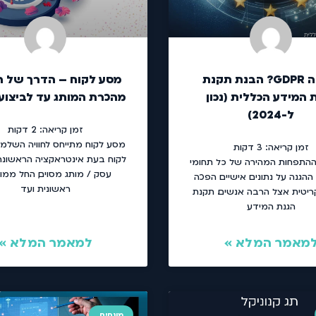
מה זה GDPR? הבנת תקנת
מסע לקוח – הדרך של ה
 המידע הכללית (נכון
מהכרת המותג עד לביצוע
ל-2024)
זמן קריאה:
2
דקות
מסע לקוח מתייחס לחוויה השלמ
זמן קריאה:
3
דקות
לקוח בעת אינטראקציה הראשונה
התפחות המהירה של כל תחומי
עסק / מותג מסוים, החל ממו
 ההגנה על נתונים אישיים הפכה
ראשונית ועד
ריטית אצל הרבה אנשים. תקנת
הגנת המידע
מאמר המלא »
למאמר המלא »
מונחים