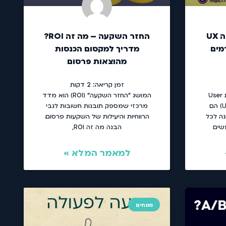
חוויית משתמש – מה זה UX
החזר השקעה – מה זה ROI?
תורמים
מדריך למקסום הכנסות
מהוצאות פרסום
זמן קריאה:
2
דקות
המושגים UX ו-UI (או באנגלית User
המושג "החזר השקעה" (ROI) הוא מדד
Experience ו-User Interface) הם
מרכזי שמספק תובנות חשובות לגבי
נה לכל
הרווחיות והיעילות של השקעות פרסום.
שים
הבנה מה זה ROI,
למאמר המלא »
מונחים