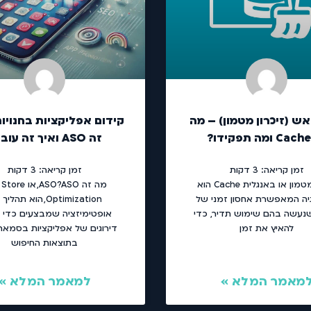
אש (זיכרון מטמון) – מה
קידום אפליקציות בחנויו
זה ASO ואיך זה עובד?
זמן קריאה:
3
דקות
זמן קריאה:
3
דקות
זיכרון מטמון או באנגלית Cache הוא
מה זה ASO?ASO, א
גיה המאפשרת אחסון זמני של
Optimization, הוא תהל
שנעשה בהם שימוש תדיר, כדי
אופטימיזציה שמבצעים כדי 
להאיץ את זמן
דירוגים של אפליקציות בסמאר
בתוצאות החיפוש
מאמר המלא »
למאמר המלא »