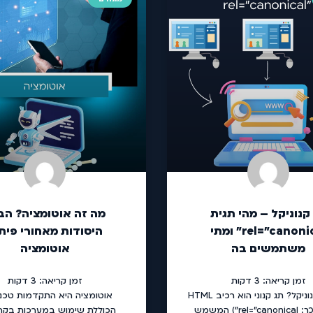
קנוניקל – מהי תגית
מה זה אוטומציה? הב
rel="canonical" ומתי
היסודות מאחורי פית
משתמשים בה
אוטומציה
זמן קריאה:
3
דקות
זמן קריאה:
3
דקות
מהו תג קנוניקל? תג קנוני הוא רכיב HTML
אוטומציה היא התקדמות טכנו
(נראית כך: rel="canonical") המשמש
הכוללת שימוש במערכות בקרה,